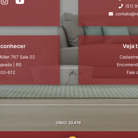
(51) 
contato@r
 conhecer
Veja
üller 767 Sala 02
Cadastre
ajeado
|
RS
Encomende
900-612
Fale 
CRECI
32.476