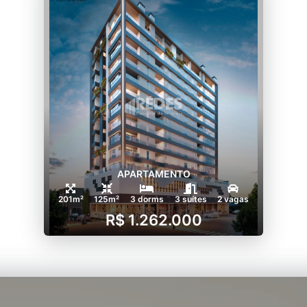
APARTAMENTO
201m²
125m²
3 dorms
3 suítes
2 vagas
R$ 1.262.000