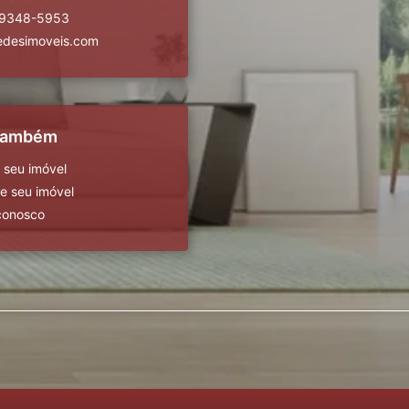
99348-5953
edesimoveis.com
 também
 seu imóvel
 seu imóvel
conosco