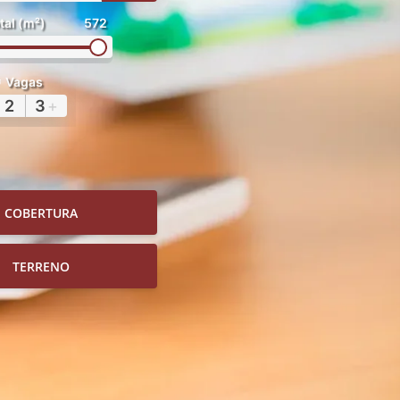
tal (m²)
572
Vagas
2
3
+
COBERTURA
TERRENO