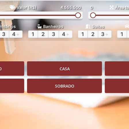
Valor (R$)
4.555.500
0
Área to
mitórios
Banheiros
Suítes
3
4
+
1
2
3
4
+
1
2
3
+
1
O
CASA
SOBRADO