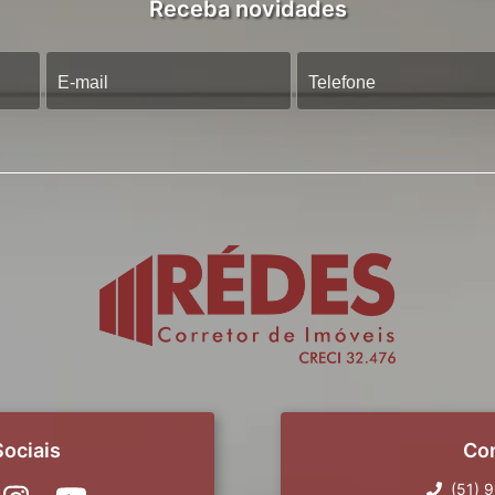
Receba novidades
ociais
Co
(51) 