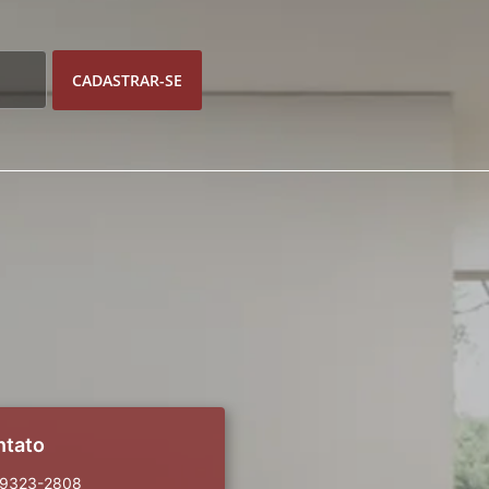
CADASTRAR-SE
ntato
99323-2808