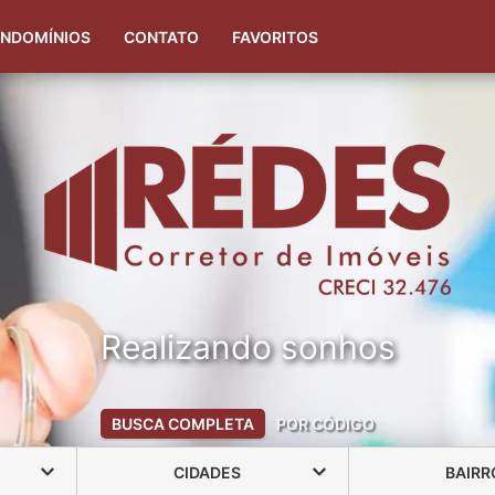
(51) 99323-2808
(51) 99348-5953
NDOMÍNIOS
CONTATO
FAVORITOS
Realizando sonhos
BUSCA COMPLETA
POR CÓDIGO
CIDADES
BAIRR