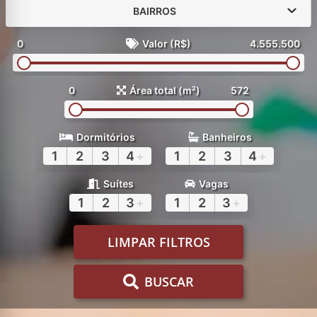
BAIRROS
0
Valor (R$)
4.555.500
0
Área total (m²)
572
Dormitórios
Banheiros
1
2
3
4
+
1
2
3
4
+
Suítes
Vagas
1
2
3
+
1
2
3
+
LIMPAR FILTROS
BUSCAR