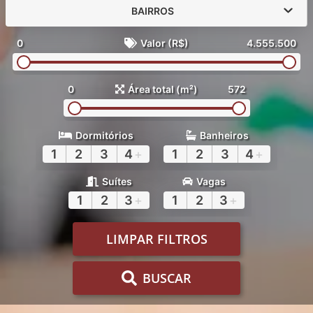
BAIRROS
0
Valor (R$)
4.555.500
0
Área total (m²)
572
Dormitórios
Banheiros
1
2
3
4
+
1
2
3
4
+
Suítes
Vagas
1
2
3
+
1
2
3
+
LIMPAR FILTROS
BUSCAR