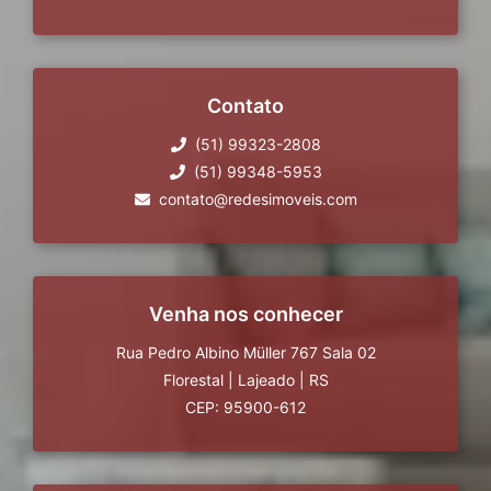
Contato
(51) 99323-2808
(51) 99348-5953
contato@redesimoveis.com
Venha nos conhecer
Rua Pedro Albino Müller 767 Sala 02
Florestal
|
Lajeado
|
RS
CEP: 95900-612