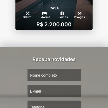
CASA
308m²
3 dorms
3 suítes
2 vagas
R$ 2.200.000
Receba novidades