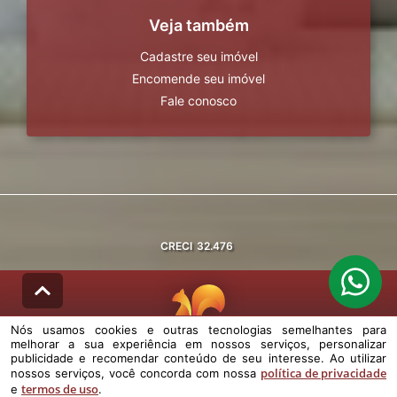
Veja também
Cadastre seu imóvel
Encomende seu imóvel
Fale conosco
CRECI
32.476
Nós usamos cookies e outras tecnologias semelhantes para
melhorar a sua experiência em nossos serviços, personalizar
© DESENVOLVIDO PELA
AGIL.NET
publicidade e recomendar conteúdo de seu interesse. Ao utilizar
política de privacidade
nossos serviços, você concorda com nossa
Nós usamos cookies e outras tecnologias semelhantes para melhorar a
termos de uso
e
.
sua experiência em nossos serviços, personalizar publicidade e