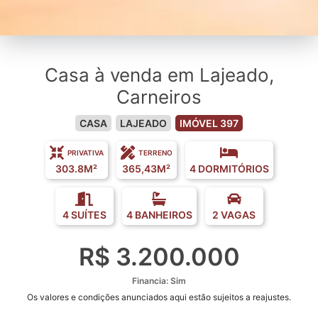
Casa à venda em Lajeado,
Carneiros
CASA
LAJEADO
IMÓVEL 397
PRIVATIVA
TERRENO
303.8M²
365,43M²
4 DORMITÓRIOS
4 SUÍTES
4 BANHEIROS
2 VAGAS
R$ 3.200.000
Financia: Sim
Os valores e condições anunciados aqui estão sujeitos a reajustes.