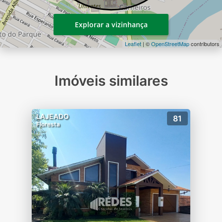
Explorar a vizinhança
Leaflet
| ©
OpenStreetMap
contributors
Imóveis similares
LAJEADO
81
Floresta