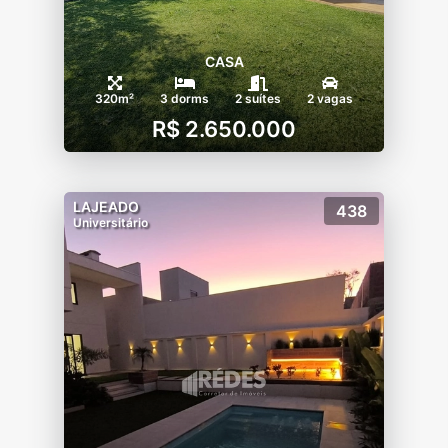
CASA
320m²
3 dorms
2 suítes
2 vagas
R$ 2.650.000
LAJEADO
438
Universitário