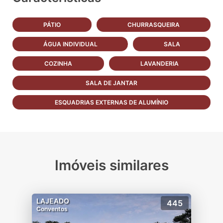
PÁTIO
CHURRASQUEIRA
ÁGUA INDIVIDUAL
SALA
COZINHA
LAVANDERIA
SALA DE JANTAR
ESQUADRIAS EXTERNAS DE ALUMÍNIO
Imóveis similares
LAJEADO
445
Conventos