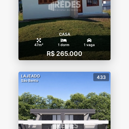
CASA
47m²
1 dorm
1 vaga
R$ 265.000
LAJEADO
433
São Bento