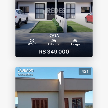
CASA
67m²
2 dorms
1 vaga
R$ 349.000
LAJEADO
421
Conventos