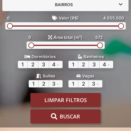
BAIRROS
0
Valor (R$)
4.555.500
0
Área total (m²)
572
Dormitórios
Banheiros
1
2
3
4
+
1
2
3
4
+
Suítes
Vagas
1
2
3
+
1
2
3
+
LIMPAR FILTROS
BUSCAR