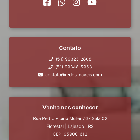
Contato
(51) 99323-2808
(51) 99348-5953
contato@redesimoveis.com
Venha nos conhecer
Rua Pedro Albino Müller 767 Sala 02
Florestal
|
Lajeado
|
RS
CEP: 95900-612