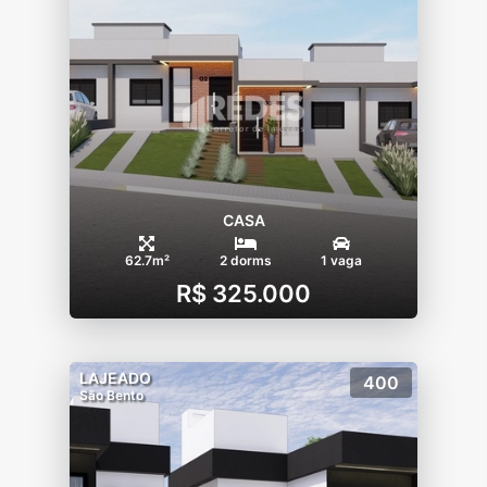
CASA
62.7m²
2 dorms
1 vaga
R$ 325.000
LAJEADO
400
São Bento