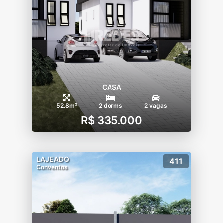
CASA
52.8m²
2 dorms
2 vagas
R$ 335.000
LAJEADO
411
Conventos