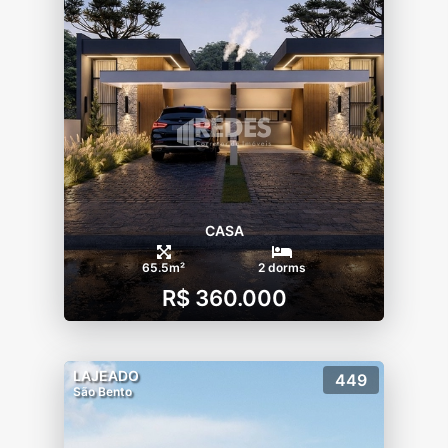
CASA
65.5m²
2 dorms
R$ 360.000
LAJEADO
449
São Bento