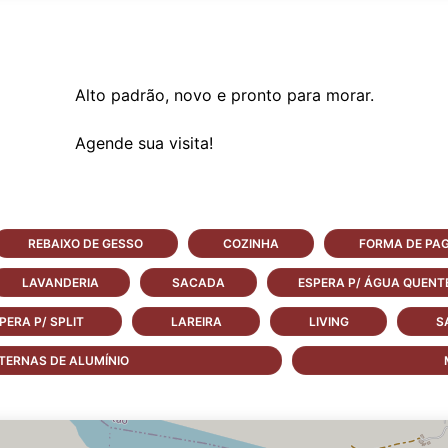
Alto padrão, novo e pronto para morar.
REBAIXO DE GESSO
COZINHA
FORMA DE PA
LAVANDERIA
SACADA
ESPERA P/ ÁGUA QUENT
PERA P/ SPLIT
LAREIRA
LIVING
S
TERNAS DE ALUMÍNIO