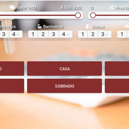
Valor (R$)
4.555.500
0
Área to
mitórios
Banheiros
Suítes
3
4
+
1
2
3
4
+
1
2
3
+
1
O
CASA
SOBRADO