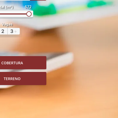
tal (m²)
572
Vagas
2
3
+
COBERTURA
TERRENO