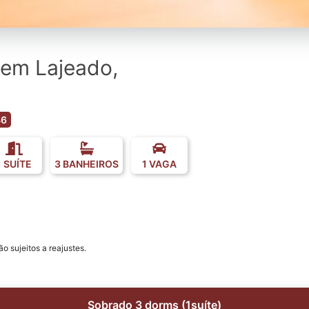
em Lajeado,
46
1 SUÍTE
3 BANHEIROS
1 VAGA
o sujeitos a reajustes.
Sobrado 3 dorms (1suíte)