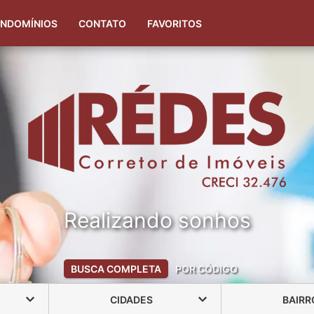
(51) 99323-2808
(51) 99348-5953
NDOMÍNIOS
CONTATO
FAVORITOS
Realizando sonhos
BUSCA COMPLETA
POR CÓDIGO
CIDADES
BAIRR