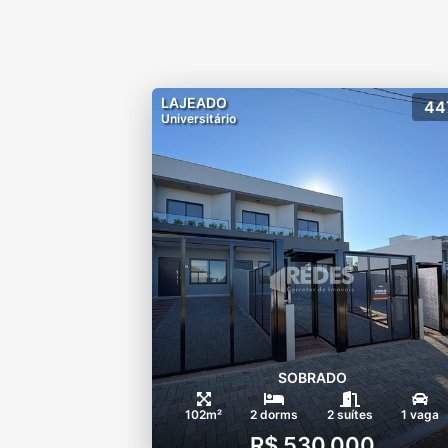
LAJEADO
44
Universitário
SOBRADO
102m²
2 dorms
2 suítes
1 vaga
R$ 530.000