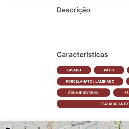
Descrição
Características
LAVABO
PÁTIO
PORCELANATO / LAMINADO
ÁGUA INDIVIDUAL
ES
ESQUADRIAS EX
+