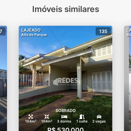
Imóveis similares
LAJEADO
L
7
135
Alto do Parque
Bo
SOBRADO
104m²
104m²
3 dorms
1 suíte
2 vagas
R$ 530.000