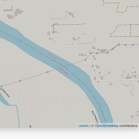
Leaflet
| ©
OpenStreetMap
contributors