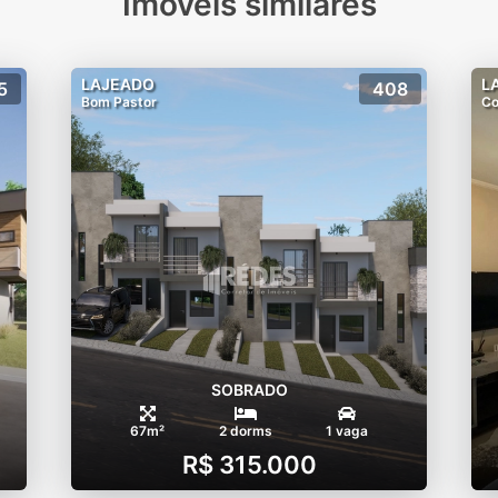
Imóveis similares
LAJEADO
L
5
408
Bom Pastor
Co
SOBRADO
67m²
2 dorms
1 vaga
R$ 315.000