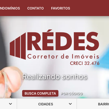
(51) 99323-2808
(51) 99348-5953
NDOMÍNIOS
CONTATO
FAVORITOS
Realizando sonhos
BUSCA COMPLETA
POR CÓDIGO
CIDADES
BAIRR