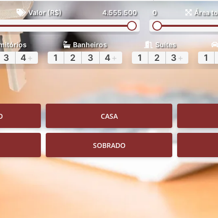
Valor (R$)
4.555.500
0
Área to
mitórios
Banheiros
Suítes
3
4
+
1
2
3
4
+
1
2
3
+
1
O
CASA
SOBRADO