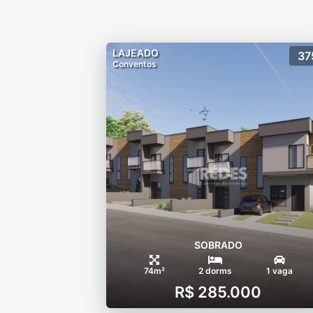
LAJEADO
37
Conventos
SOBRADO
74m²
2 dorms
1 vaga
R$ 285.000