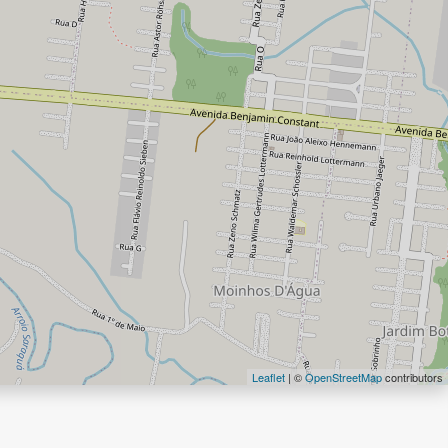
Leaflet
| ©
OpenStreetMap
contributors