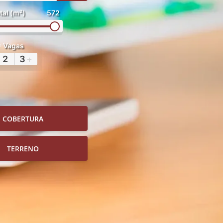
tal (m²)
572
Vagas
2
3
+
COBERTURA
TERRENO