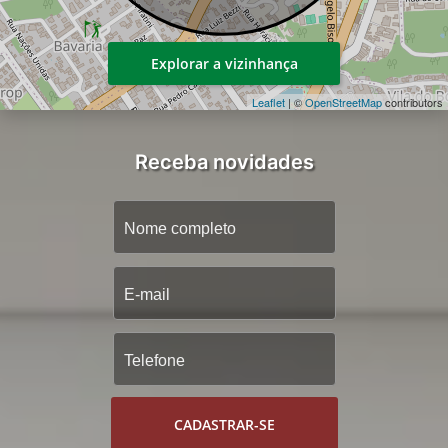
Explorar a vizinhança
Leaflet
| ©
OpenStreetMap
contributors
Receba novidades
CADASTRAR-SE