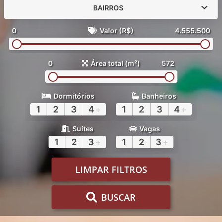
BAIRROS
0
Valor (R$)
4.555.500
0
Área total (m²)
572
Dormitórios
Banheiros
1
2
3
4
+
1
2
3
4
+
Suítes
Vagas
1
2
3
+
1
2
3
+
LIMPAR FILTROS
BUSCAR