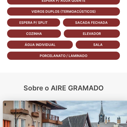
ESPERA P/ ÁGUA QUENTE
VIDROS DUPLOS (TERMOACÚSTICOS)
ESPERA P/ SPLIT
SACADA FECHADA
COZINHA
ELEVADOR
ÁGUA INDIVIDUAL
SALA
PORCELANATO / LAMINADO
Sobre o AIRE GRAMADO