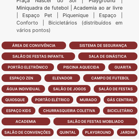
Praça Nascer do Sol | Playground |
Miniquadra de futebol | Academia ao ar livre
| Espaço Pet | Piquenique | Espaço |
Conforto | Bicicletários (distribuídos em
vários pontos)
ÁREA DE CONVIVÊNCIA
SISTEMA DE SEGURANÇA
SALÃO DE FESTAS INFANTIL
SALA DE GINÁSTICA
PORTÃO ELETRÔNICO
PISCINA AQUECIDA
GUARITA
ESPAÇO ZEN
ELEVADOR
CAMPO DE FUTEBOL
ÁGUA INDIVIDUAL
SALÃO DE JOGOS
SALÃO DE FESTAS
QUIOSQUE
PORTÃO ELÉTRICO
MURADO
GÁS CENTRAL
ESPAÇO KIDS
CHURRASQUEIRA COLETIVA
BICICLETÁRIO
ACADEMIA
SALÃO DE FESTAS MOBILIADO
SALÃO DE CONVENÇÕES
QUINTAL
PLAYGROUND
JARDIM